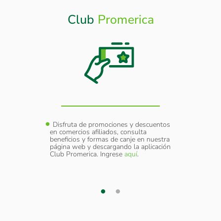
Club
Promerica
Otros
Beneficios
y
Disfruta de promociones y descuentos
Cober
sumir
en comercios afiliados, consulta
Extraví
amo.
beneficios y formas de canje en nuestra
como d
página web y descargando la aplicación
elular a
Servic
Club Promerica. Ingrese
aquí
.
 cada
través
transac
¿Nece
adicion