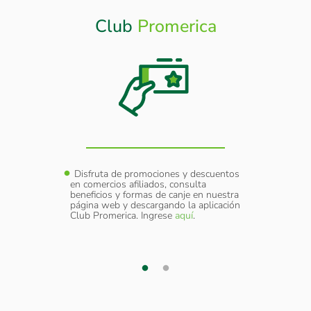
Club
Promerica
Otros
Beneficios
y
Disfruta de promociones y descuentos
Cober
sumir
en comercios afiliados, consulta
Extraví
amo.
beneficios y formas de canje en nuestra
como d
página web y descargando la aplicación
elular a
Servic
Club Promerica. Ingrese
aquí
.
 cada
través
transac
¿Nece
adicion